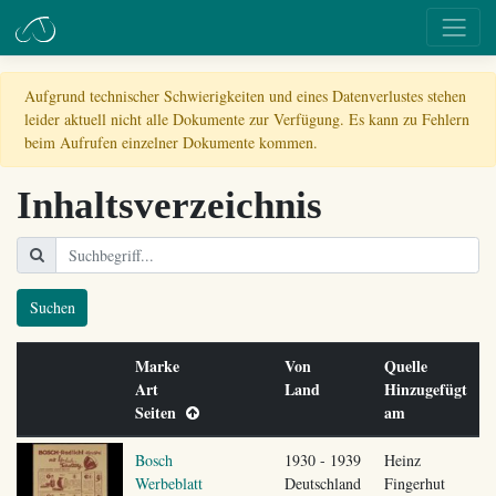
Aufgrund technischer Schwierigkeiten und eines Datenverlustes stehen
leider aktuell nicht alle Dokumente zur Verfügung. Es kann zu Fehlern
beim Aufrufen einzelner Dokumente kommen.
Inhaltsverzeichnis
Suchen
Marke
Von
Quelle
Art
Land
Hinzugefügt
Seiten
am
Bosch
1930 - 1939
Heinz
Werbeblatt
Deutschland
Fingerhut