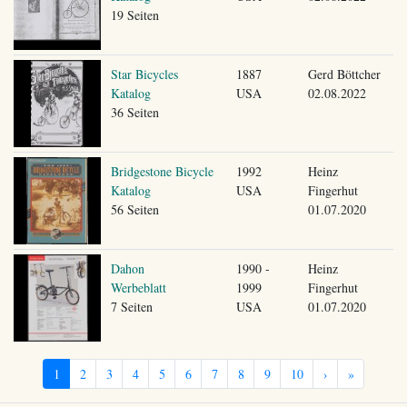
19 Seiten
Star Bicycles
1887
Gerd Böttcher
Katalog
USA
02.08.2022
36 Seiten
Bridgestone Bicycle
1992
Heinz
Katalog
USA
Fingerhut
56 Seiten
01.07.2020
Dahon
1990 -
Heinz
Werbeblatt
1999
Fingerhut
7 Seiten
USA
01.07.2020
1
2
3
4
5
6
7
8
9
10
›
»