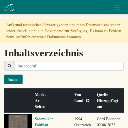
Aufgrund technischer Schwierigkeiten und eines Datenverlustes stehen
leider aktuell nicht alle Dokumente zur Verfügung. Es kann zu Fehlern
beim Aufrufen einzelner Dokumente kommen.
Inhaltsverzeichnis
Suchen
Marke
Von
Quelle
Art
Land
Hinzugefügt
Seiten
am
Sidewalker
1994
Gerd Böttcher
Faltblatt
Österreich
02.08.2022