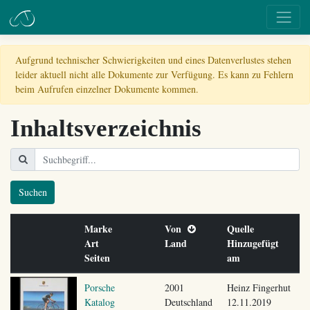
Aufgrund technischer Schwierigkeiten und eines Datenverlustes stehen
leider aktuell nicht alle Dokumente zur Verfügung. Es kann zu Fehlern
beim Aufrufen einzelner Dokumente kommen.
Inhaltsverzeichnis
Suchen
Marke
Von
Quelle
Art
Land
Hinzugefügt
Seiten
am
Porsche
2001
Heinz Fingerhut
Katalog
Deutschland
12.11.2019