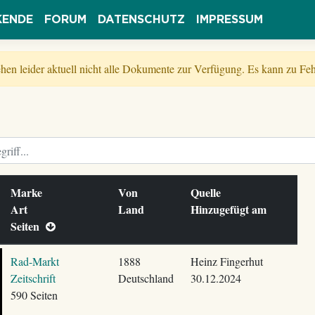
KENDE
FORUM
DATENSCHUTZ
IMPRESSUM
tehen leider aktuell nicht alle Dokumente zur Verfügung. Es kann zu 
Marke
Von
Quelle
Art
Land
Hinzugefügt am
Seiten
Rad-Markt
1888
Heinz Fingerhut
Zeitschrift
Deutschland
30.12.2024
590 Seiten