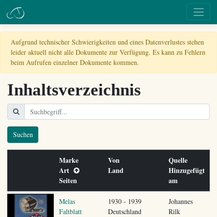
Aufgrund technischer Schwierigkeiten und eines Datenverlustes stehen
leider aktuell nicht alle Dokumente zur Verfügung. Es kann zu Fehlern
beim Aufrufen einzelner Dokumente kommen.
Inhaltsverzeichnis
Suchen
Marke
Von
Quelle
Art
Land
Hinzugefügt
Seiten
am
Melas
1930 - 1939
Johannes
Faltblatt
Deutschland
Rilk