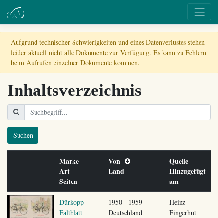
Aufgrund technischer Schwierigkeiten und eines Datenverlustes stehen
leider aktuell nicht alle Dokumente zur Verfügung. Es kann zu Fehlern
beim Aufrufen einzelner Dokumente kommen.
Inhaltsverzeichnis
Suchen
Marke
Von
Quelle
Art
Land
Hinzugefügt
Seiten
am
Dürkopp
1950 - 1959
Heinz
Faltblatt
Deutschland
Fingerhut