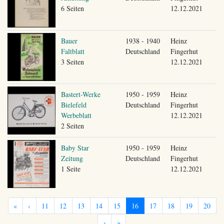
6 Seiten
12.12.2021
Bauer
1938 - 1940
Heinz
Faltblatt
Deutschland
Fingerhut
3 Seiten
12.12.2021
Bastert-Werke
1950 - 1959
Heinz
Bielefeld
Deutschland
Fingerhut
Werbeblatt
12.12.2021
2 Seiten
Baby Star
1950 - 1959
Heinz
Zeitung
Deutschland
Fingerhut
1 Seite
12.12.2021
«
‹
11
12
13
14
15
16
17
18
19
20
›
»