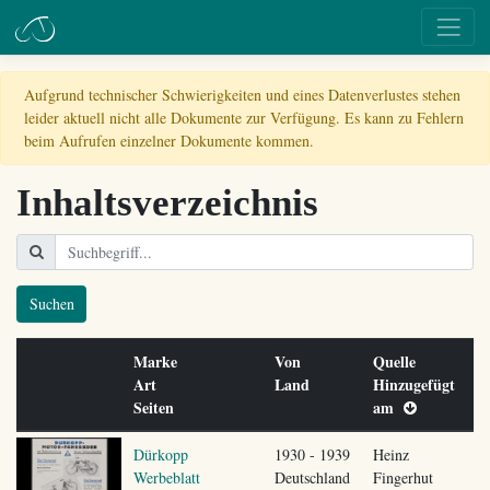
Aufgrund technischer Schwierigkeiten und eines Datenverlustes stehen
leider aktuell nicht alle Dokumente zur Verfügung. Es kann zu Fehlern
beim Aufrufen einzelner Dokumente kommen.
Inhaltsverzeichnis
Suchen
Marke
Von
Quelle
Art
Land
Hinzugefügt
Seiten
am
Dürkopp
1930 - 1939
Heinz
Werbeblatt
Deutschland
Fingerhut