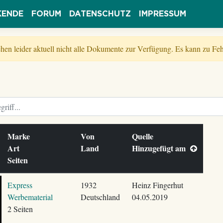
KENDE
FORUM
DATENSCHUTZ
IMPRESSUM
tehen leider aktuell nicht alle Dokumente zur Verfügung. Es kann zu 
Marke
Von
Quelle
Art
Land
Hinzugefügt am
Seiten
Express
1932
Heinz Fingerhut
Werbematerial
Deutschland
04.05.2019
2 Seiten