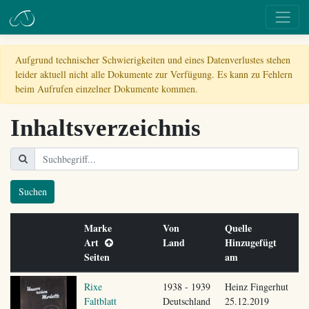
Aufgrund technischer Schwierigkeiten und eines Datenverlustes stehen
leider aktuell nicht alle Dokumente zur Verfügung. Es kann zu Fehlern
beim Aufrufen einzelner Dokumente kommen.
Inhaltsverzeichnis
Suchen
Marke
Von
Quelle
Art
Land
Hinzugefügt
Seiten
am
Rixe
1938 - 1939
Heinz Fingerhut
Faltblatt
Deutschland
25.12.2019