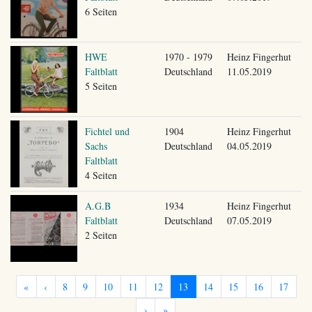
6 Seiten
HWE
1970 - 1979
Heinz Fingerhut
Faltblatt
Deutschland
11.05.2019
5 Seiten
Fichtel und
1904
Heinz Fingerhut
Sachs
Deutschland
04.05.2019
Faltblatt
4 Seiten
A.G.B
1934
Heinz Fingerhut
Faltblatt
Deutschland
07.05.2019
2 Seiten
«
‹
8
9
10
11
12
13
14
15
16
17
›
»