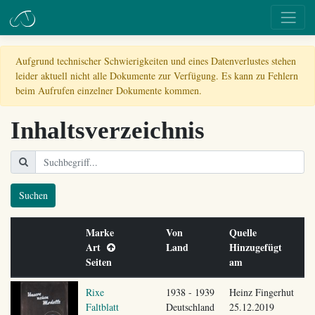
Aufgrund technischer Schwierigkeiten und eines Datenverlustes stehen
leider aktuell nicht alle Dokumente zur Verfügung. Es kann zu Fehlern
beim Aufrufen einzelner Dokumente kommen.
Inhaltsverzeichnis
Suchen
Marke
Von
Quelle
Art
Land
Hinzugefügt
Seiten
am
Rixe
1938 - 1939
Heinz Fingerhut
Faltblatt
Deutschland
25.12.2019