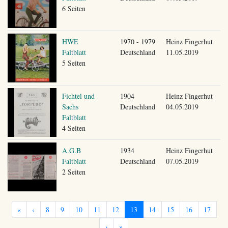
6 Seiten
HWE
1970 - 1979
Heinz Fingerhut
Faltblatt
Deutschland
11.05.2019
5 Seiten
Fichtel und
1904
Heinz Fingerhut
Sachs
Deutschland
04.05.2019
Faltblatt
4 Seiten
A.G.B
1934
Heinz Fingerhut
Faltblatt
Deutschland
07.05.2019
2 Seiten
«
‹
8
9
10
11
12
13
14
15
16
17
›
»