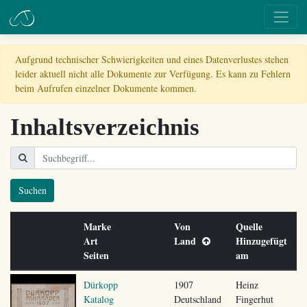
Aufgrund technischer Schwierigkeiten und eines Datenverlustes stehen
leider aktuell nicht alle Dokumente zur Verfügung. Es kann zu Fehlern
beim Aufrufen einzelner Dokumente kommen.
Inhaltsverzeichnis
Suchen
Marke
Von
Quelle
Art
Land
Hinzugefügt
Seiten
am
Dürkopp
1907
Heinz
Katalog
Deutschland
Fingerhut