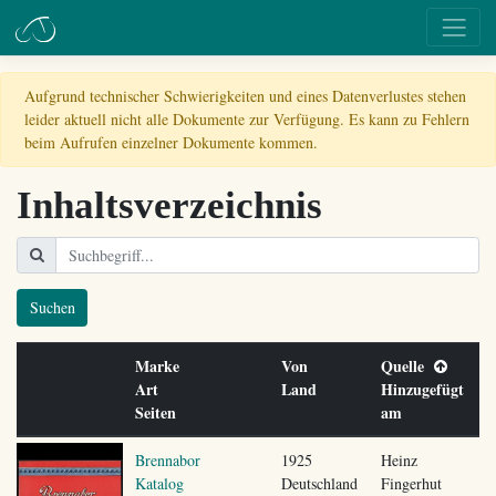
Aufgrund technischer Schwierigkeiten und eines Datenverlustes stehen
leider aktuell nicht alle Dokumente zur Verfügung. Es kann zu Fehlern
beim Aufrufen einzelner Dokumente kommen.
Inhaltsverzeichnis
Suchen
Marke
Von
Quelle
Art
Land
Hinzugefügt
Seiten
am
Brennabor
1925
Heinz
Katalog
Deutschland
Fingerhut