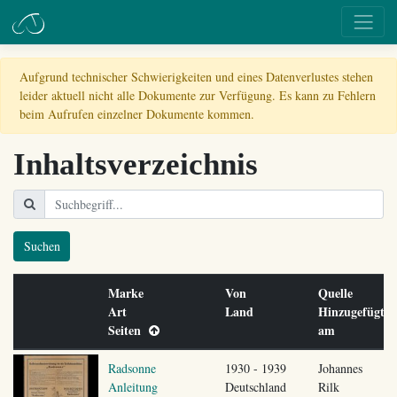
Aufgrund technischer Schwierigkeiten und eines Datenverlustes stehen
leider aktuell nicht alle Dokumente zur Verfügung. Es kann zu Fehlern
beim Aufrufen einzelner Dokumente kommen.
Inhaltsverzeichnis
Suchen
Marke
Von
Quelle
Art
Land
Hinzugefügt
Seiten
am
Radsonne
1930 - 1939
Johannes
Anleitung
Deutschland
Rilk